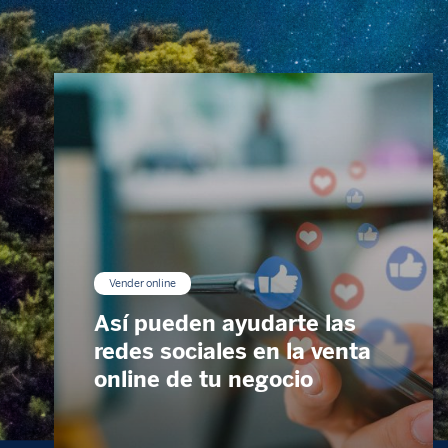
Vender online
Así pueden ayudarte las
redes sociales en la venta
online de tu negocio