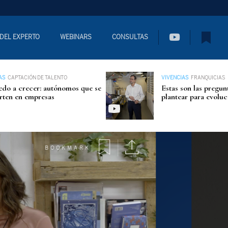
 DEL EXPERTO
WEBINARS
CONSULTAS
AS
CAPTACIÓN DE TALENTO
VIVENCIAS
FRANQUICIAS
edo a crecer: autónomos que se
Estas son las pregun
rten en empresas
plantear para evoluc