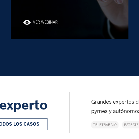
VER WEBINAR
 experto
Grandes expertos d
pymes y autónomos 
ODOS LOS CASOS
TELETRABAJO
ESTRATE