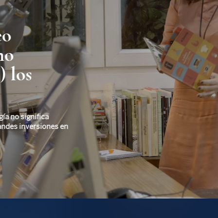
eo
mo
) los
ía no significa
andes inversiones en