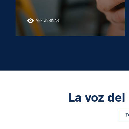
VER WEBINAR
La voz del
T