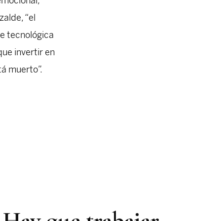
emocional,
zalde, “el
te tecnológica
que invertir en
stá muerto”.
. Hay que trabajar