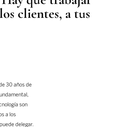
os clientes, a tus
 de 30 años de
 fundamental,
ecnología son
os a los
e puede delegar.