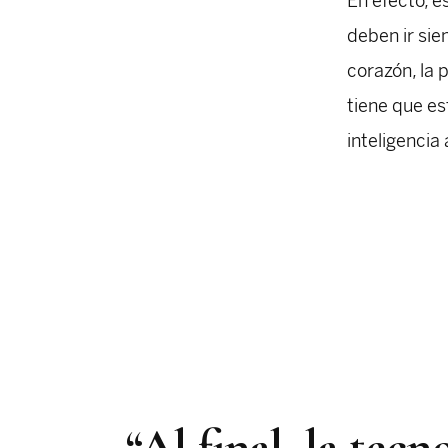
En efecto, e
deben ir sie
corazón, la 
tiene que es
inteligencia 
“Al final, la tec