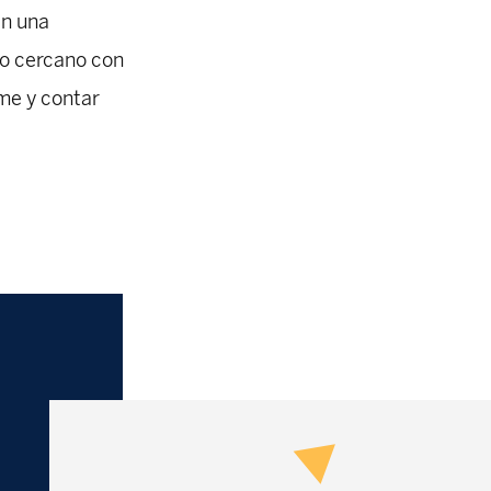
en una
to cercano con
rme y contar