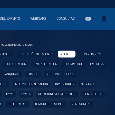
 DEL EXPERTO
WEBINARS
CONSULTAS
 los contenidos de tu interés
CLIENTES
CAPTACIÓN DE TALENTO
CLIENTES
CONCILIACIÓN
DIGITALIZACIÓN
DIVERSIFICACIÓN
ECOMMERCE
EMPRESAS
FRANQUICIAS
FRAUDE
GESTIÓN DE COBROS
UIPOS
INTERNACIONALIZACIÓN
INVERSIONES
NEGOCIO
PYME
PYMES
RELACIONES COMERCIALES
RENTABILIDAD
D
TELETRABAJO
TOMA DE DECISIONES
VENTA ONLINE