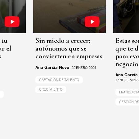
 tu
Sin miedo a crecer:
Estas so
r el
autónomos que se
que te d
s
convierten en empresas
para evo
negocio
Ana García Novo
25 ENERO, 2021
Ana García
CAPTACIÓN DE TALENTO
17 NOVIEMBRE
CRECIMIENTO
FRANQUICI
GESTIÓN DE