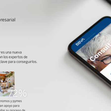
resarial
ieres una nueva
on los expertos de
 clave para conseguirlos.
72%
ónomos y pymes
tan apoyo para
llar su proceso de