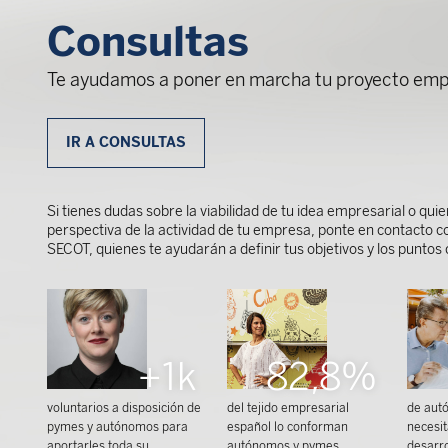
Consultas
Te ayudamos a poner en marcha tu proyecto emp
IR A CONSULTAS
Si tienes dudas sobre la viabilidad de tu idea empresarial o qu
perspectiva de la actividad de tu empresa, ponte en contacto c
SECOT, quienes te ayudarán a definir tus objetivos y los puntos
+1k
82,8%
voluntarios a disposición de
del tejido empresarial
de aut
pymes y autónomos para
español lo conforman
necesi
aportarles toda su
autónomos y pymes
desarro