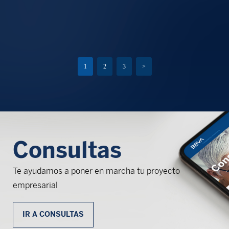
1
2
3
>
Consultas
Te ayudamos a poner en marcha tu proyecto
empresarial
IR A CONSULTAS