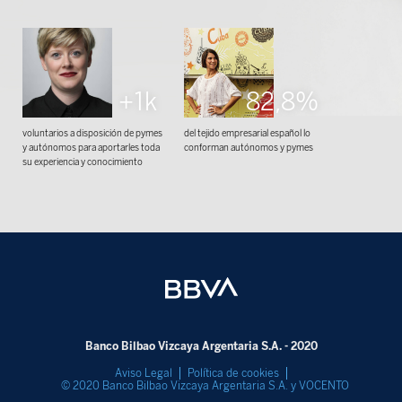
+1k
82,8%
voluntarios a disposición de pymes
del tejido empresarial español lo
y autónomos para aportarles toda
conforman autónomos y pymes
su experiencia y conocimiento
Banco Bilbao Vizcaya Argentaria S.A. - 2020
Aviso Legal
Política de cookies
© 2020 Banco Bilbao Vizcaya Argentaria S.A. y VOCENTO