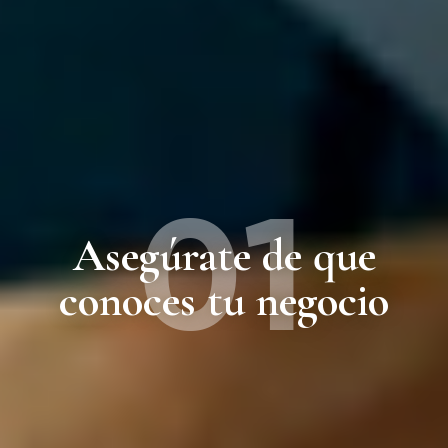
01
Asegúrate de que
conoces tu negocio