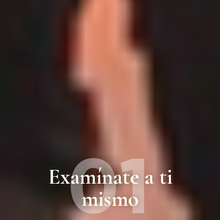
01
Examínate a ti
mismo