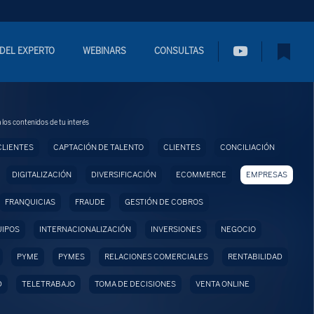
 DEL EXPERTO
WEBINARS
CONSULTAS
 los contenidos de tu interés
CLIENTES
CAPTACIÓN DE TALENTO
CLIENTES
CONCILIACIÓN
DIGITALIZACIÓN
DIVERSIFICACIÓN
ECOMMERCE
EMPRESAS
FRANQUICIAS
FRAUDE
GESTIÓN DE COBROS
UIPOS
INTERNACIONALIZACIÓN
INVERSIONES
NEGOCIO
PYME
PYMES
RELACIONES COMERCIALES
RENTABILIDAD
D
TELETRABAJO
TOMA DE DECISIONES
VENTA ONLINE