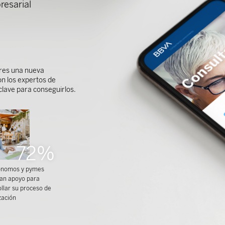
resarial
ieres una nueva
on los expertos de
 clave para conseguirlos.
72%
ónomos y pymes
tan apoyo para
llar su proceso de
ización