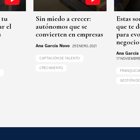
 tu
Sin miedo a crecer:
Estas so
r el
autónomos que se
que te d
s
convierten en empresas
para evo
negocio
Ana García Novo
25 ENERO, 2021
Ana García
CAPTACIÓN DE TALENTO
17 NOVIEMBRE
CRECIMIENTO
FRANQUICI
GESTIÓN DE